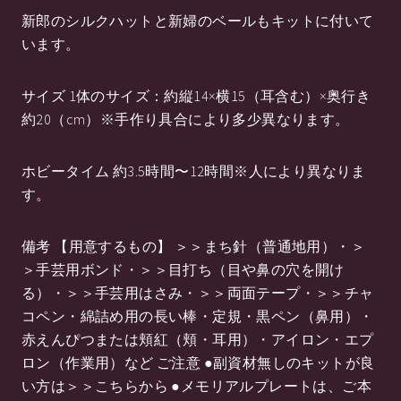
新郎のシルクハットと新婦のベールもキットに付いて
います。
サイズ 1体のサイズ：約縦14×横15（耳含む）×奥行き
約20（cm）※手作り具合により多少異なります。
ホビータイム 約3.5時間〜12時間※人により異なりま
す。
備考 【用意するもの】 ＞＞まち針（普通地用）・＞
＞手芸用ボンド・＞＞目打ち（目や鼻の穴を開け
る）・＞＞手芸用はさみ・＞＞両面テープ・＞＞チャ
コペン・綿詰め用の長い棒・定規・黒ペン（鼻用）・
赤えんぴつまたは頬紅（頬・耳用）・アイロン・エプ
ロン（作業用）など ご注意 ●副資材無しのキットが良
い方は＞＞こちらから ●メモリアルプレートは、ご本