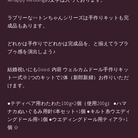
ラブリーな>>トンちゃんシリーズは手作りキットも完
成品もあります。
どれかは手作りでどれかは完成品を、と揃えてラブラ
ブゥ感を演出しよう♪
結婚祝いにもGood. 内容 ウェルカムドール手作りキッ
ト一式※1つのキットで2体（新郎新婦）お作りいただ
けます。
●テディベア用わたわた100g×2個（使用200g） ●ハマ
ナカぬいぐるみ用針6本セット×1個 ●キルト糸ウエディ
ングドール用×1個 ●ウエディングドール用ティアラ×1
個 ☆