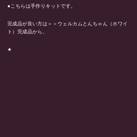
●こちらは手作りキットです。
完成品が良い方は＞＞ウェルカムとんちゃん（ホワイ
ト）完成品から。
★
色違いあります＞＞ウェルカムとんちゃん（ピンク）
副資材付きを見る★
小さなベビー！？お揃いで作っちゃおう！＞＞ミニミ
ニTONちゃん（ホワイト）はこちら★
保管やホコリよけにクリアボックスはいかがですか？
幸運を招く★