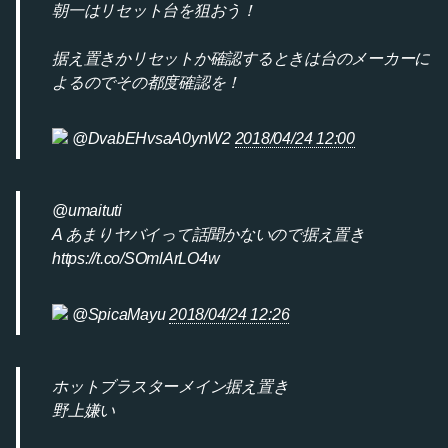
朝一はリセット台を狙おう！
据え置きかリセットか確認するときは台のメーカーに
よるのでその都度確認を！
@DvabEHvsaA0ynW2
2018/04/24 12:00
@umaituti
A あまりヤバイって話聞かないので据え置き
https://t.co/SOmlArLO4w
@SpicaMayu
2018/04/24 12:26
ホットブラスターメイン据え置き
野上嫌い