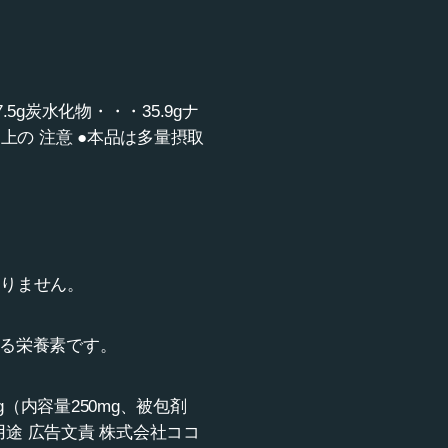
.5g炭水化物・・・35.9gナ
用上の 注意 ●本品は多量摂取
ありません。
ける栄養素です。
g（内容量250mg、被包剤
 用途 広告文責 株式会社ココ