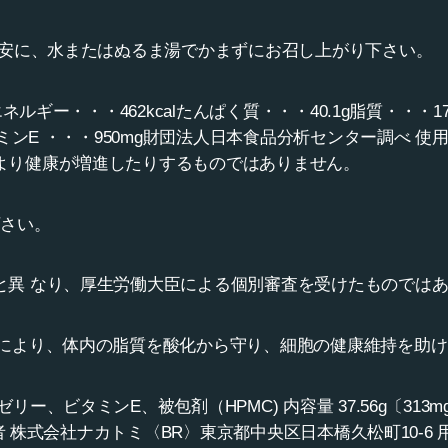
目安に、水またはぬるま湯でかまずにお召し上がり下さい。
ネルギー・・・462kcalたんぱく質・・・40.1g脂質・・・17
タミンE ・・・950mg財団法人日本食品分析センター調べ 使
より健康が増進したりするものではありません。
下さい。
と異 なり、厚生労働大臣による個別審査を受けたものでは
用により、体内の脂質を酸化から守り、細胞の健康維持を助
ー、ビタミンE、被包剤（HPMC) 内容量 37.56g〔313m
販売者 株式会社ナカトミ〈BR〉東京都中央区日本橋久松町10-6