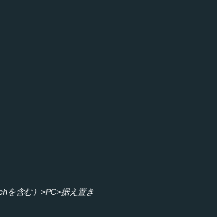
、
hを含む）>PC>据え置き