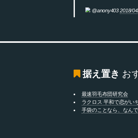
@anony403
2018/04
据え置き
お
最速羽毛布団研究会
ラクロス 平和で恋がい
手袋のことなら、なん