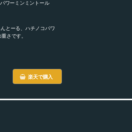
蜂の子パワーミンミントール
こぱわー、みんみんとーる、ハチノコパワ
g の重さです。
楽天で購入