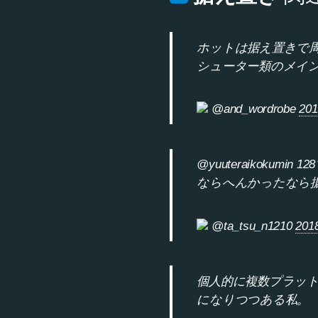
ホットは据え置きで
シューター類のメイ
@and_wordrobe
201
@yuuteraikok
ならへんかったなら
@ta_tsu_n1210
2018
個人的に複数プラット
になりつつある私。