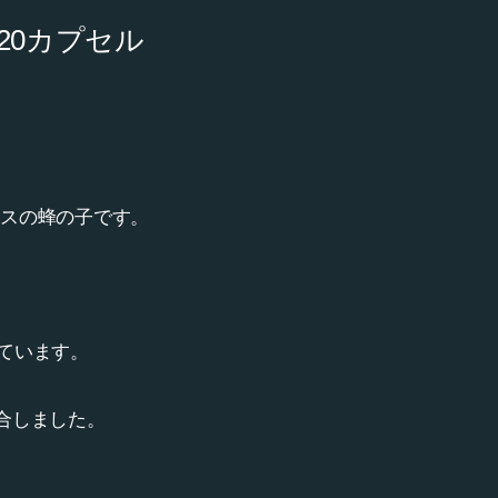
120カプセル
オスの蜂の子です。
ています。
合しました。