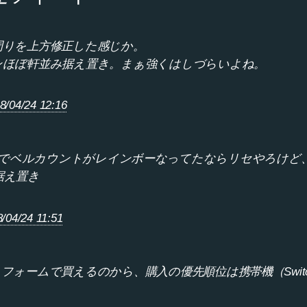
周りを上方修正した感じか。
ンほぼ軒並み据え置き。まぁ強くはしづらいよね。
8/04/24 12:16
umin 128でベルカウントがレインボーなってたならリセやろけど
据え置き
/04/24 11:51
フォームで買えるのから、購入の優先順位は携帯機（Switc