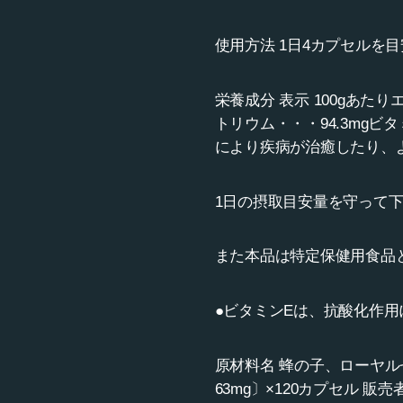
使用方法 1日4カプセルを
栄養成分 表示 100gあたりエ
トリウム・・・94.3mgビ
により疾病が治癒したり、
1日の摂取目安量を守って
また本品は特定保健用食品
●ビタミンEは、抗酸化作
原材料名 蜂の子、ローヤルゼリ
63mg〕×120カプセル 